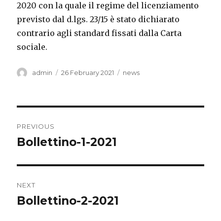
2020 con la quale il regime del licenziamento
previsto dal d.lgs. 23/15 è stato dichiarato
contrario agli standard fissati dalla Carta
sociale.
Author
Posted
Categories
admin
26 February 2021
news
on
Post
PREVIOUS
navigation
Bollettino-1-2021
Previous
post:
NEXT
Bollettino-2-2021
Next
post: