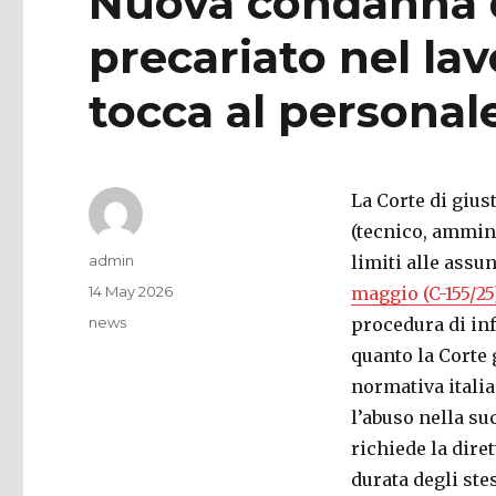
Nuova condanna del
precariato nel lav
tocca al personal
La Corte di gius
(tecnico, ammini
Author
admin
limiti alle assu
Posted
14 May 2026
maggio (C-155/25
on
Categories
news
procedura di in
quanto la Corte 
normativa itali
l’abuso nella su
richiede la dire
durata degli ste