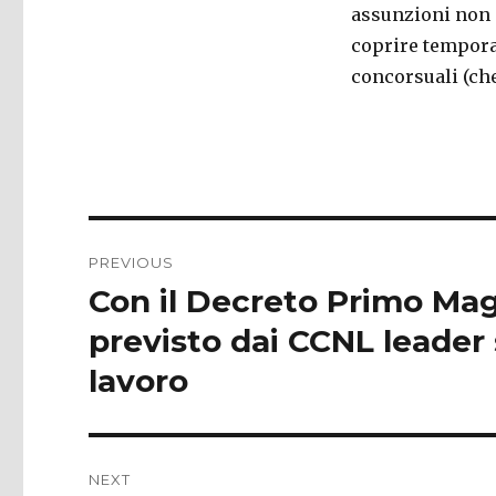
assunzioni non s
coprire tempora
concorsuali (ch
Post
PREVIOUS
navigation
Con il Decreto Primo Magg
Previous
post:
previsto dai CCNL leader s
lavoro
NEXT