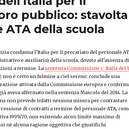
l’Italia per il
oro pubblico: stavolta
e ATA della scuola
tizia condanna l’Italia per il precariato del personale A
strativo e ausiliario) della scuola, dovuto all’assenza di
nzioni a termine. La
sentenza Commissione c. Italia del 
)
non è certo un fulmine a ciel sereno: conclude una
frazione attivata dalla Commissione europea e conferm
già aveva affermato nella sentenza Mascolo del 2014. La
ana non prevede infatti nessuna misura per contrastare
ccessione di contratti a termine del personale ATA, com
ttiva 1999/70, non esistendo alcun limite massimo di
ssi nè alcuna ragione oggettiva che giustifichi