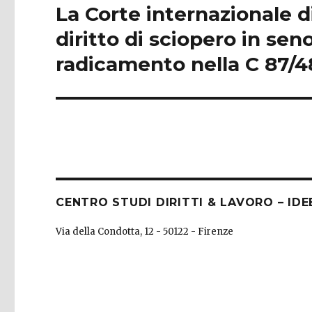
La Corte internazionale di
Next
post:
diritto di sciopero in se
radicamento nella C 87/4
CENTRO STUDI DIRITTI & LAVORO – IDE
Via della Condotta, 12 - 50122 - Firenze