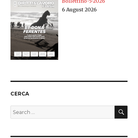
Bollettino-5-2026
6 August 2026
CERCA
SEA
Search
for: