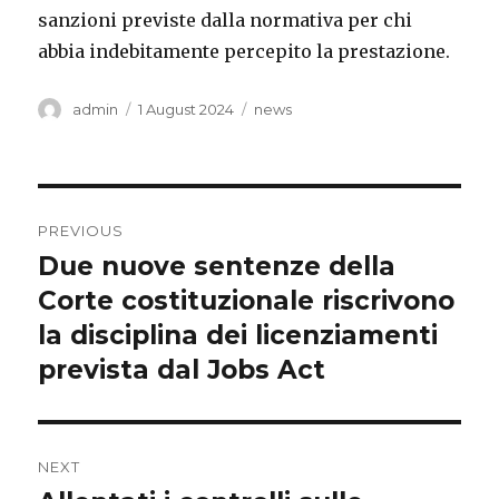
sanzioni previste dalla normativa per chi
abbia indebitamente percepito la prestazione.
Author
Posted
Categories
admin
1 August 2024
news
on
Post
PREVIOUS
navigation
Due nuove sentenze della
Previous
post:
Corte costituzionale riscrivono
la disciplina dei licenziamenti
prevista dal Jobs Act
NEXT