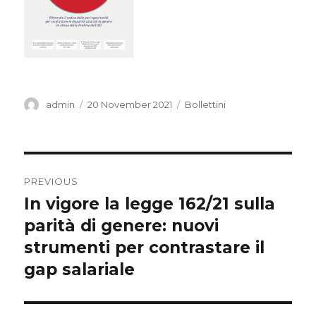
Author
Posted
Categories
admin
20 November 2021
Bollettini
on
Post
PREVIOUS
navigation
In vigore la legge 162/21 sulla
Previous
post:
parità di genere: nuovi
strumenti per contrastare il
gap salariale