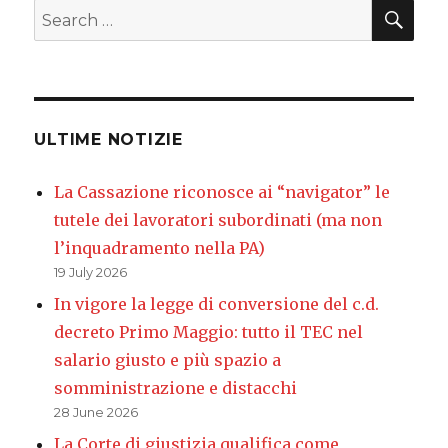
SEA
Search
for:
ULTIME NOTIZIE
La Cassazione riconosce ai “navigator” le
tutele dei lavoratori subordinati (ma non
l’inquadramento nella PA)
19 July 2026
In vigore la legge di conversione del c.d.
decreto Primo Maggio: tutto il TEC nel
salario giusto e più spazio a
somministrazione e distacchi
28 June 2026
La Corte di giustizia qualifica come