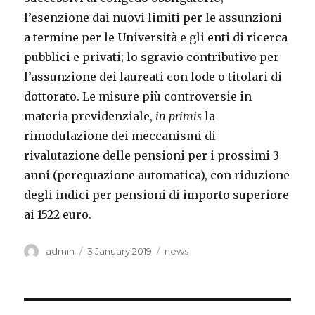
l’esenzione dai nuovi limiti per le assunzioni
a termine per le Università e gli enti di ricerca
pubblici e privati; lo sgravio contributivo per
l’assunzione dei laureati con lode o titolari di
dottorato. Le misure più controversie in
materia previdenziale,
in primis
la
rimodulazione dei meccanismi di
rivalutazione delle pensioni per i prossimi 3
anni (perequazione automatica), con riduzione
degli indici per pensioni di importo superiore
ai 1522 euro.
Author
Posted
Categories
admin
3 January 2019
news
on
Post