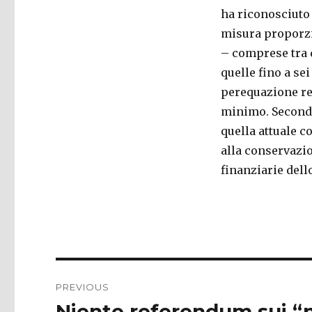
ha riconosciuto 
misura proporzi
– comprese tra q
quelle fino a sei
perequazione res
minimo. Secondo 
quella attuale 
alla conservazio
finanziarie dello
Post
PREVIOUS
navigation
Niente referendum sui “n
Previous