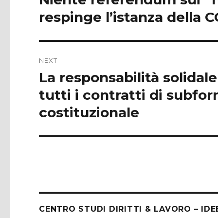
post:
respinge l’istanza della C
NEXT
La responsabilità solidale 
Next
post:
tutti i contratti di subfor
costituzionale
CENTRO STUDI DIRITTI & LAVORO – IDE