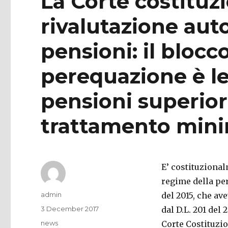
La Corte costituzi
rivalutazione aut
pensioni: il blocc
perequazione è le
pensioni superiori 
trattamento min
E’ costituzional
regime della pe
Author
admin
del 2015, che av
Posted
3 December 2017
dal D.L. 201 del 2
on
Categories
news
Corte Costituzi