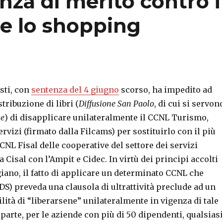
za di merito contro i
 e lo shopping
Asti, con
sentenza del 4 giugno
scorso, ha impedito ad
tribuzione di libri (
Diffusione San Paolo
, di cui si servon
ne
) di disapplicare unilateralmente il CCNL Turismo,
ervizi (firmato dalla Filcams) per sostituirlo con il più
NL Fisal delle cooperative del settore dei servizi
a Cisal con l’Ampit e Cidec. In virtù dei principi accolti
giano, il fatto di applicare un determinato CCNL che
S) preveda una clausola di ultrattività preclude ad un
ilità di “liberarsene” unilateralmente in vigenza di tale
a parte, per le aziende con più di 50 dipendenti, qualsias