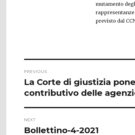
mutamento degli
rappresentanze s
previsto dal CCN
Post
PREVIOUS
navigation
La Corte di giustizia po
Previous
post:
contributivo delle agenz
NEXT
Bollettino-4-2021
Next