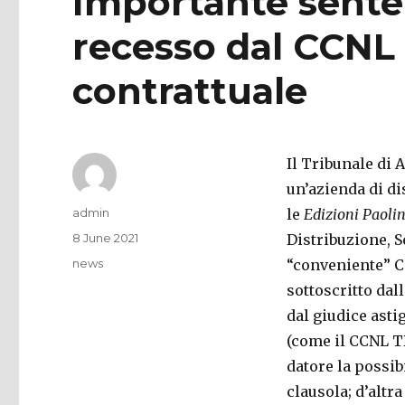
Importante senten
recesso dal CCNL
contrattuale
Il Tribunale di 
un’azienda di dis
Author
admin
le
Edizioni Paoli
Posted
8 June 2021
Distribuzione, S
on
Categories
news
“conveniente” CC
sottoscritto dall
dal giudice asti
(come il CCNL TD
datore la possib
clausola; d’altr