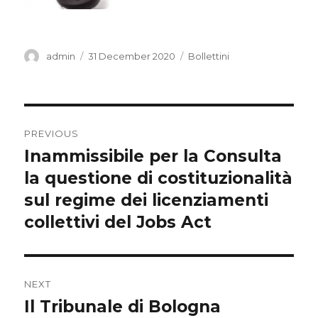
Author
Posted
Categories
admin
31 December 2020
Bollettini
on
Post
PREVIOUS
navigation
Inammissibile per la Consulta
Previous
post:
la questione di costituzionalità
sul regime dei licenziamenti
collettivi del Jobs Act
NEXT
Il Tribunale di Bologna
Next