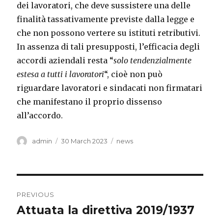
dei lavoratori, che deve sussistere una delle
finalità tassativamente previste dalla legge e
che non possono vertere su istituti retributivi.
In assenza di tali presupposti, l’efficacia degli
accordi aziendali resta “
solo tendenzialmente
estesa a tutti i lavoratori
“, cioè non può
riguardare lavoratori e sindacati non firmatari
che manifestano il proprio dissenso
all’accordo.
Author
Posted
Categories
admin
30 March 2023
news
on
Post
PREVIOUS
navigation
Attuata la direttiva 2019/1937
Previous