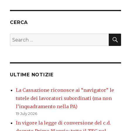
CERCA
SEA
Search
for:
ULTIME NOTIZIE
La Cassazione riconosce ai “navigator” le
tutele dei lavoratori subordinati (ma non
l’inquadramento nella PA)
19 July 2026
In vigore la legge di conversione del c.d.
decreto Primo Maggio: tutto il TEC nel