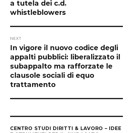
post:
a tutela dei c.d.
whistleblowers
NEXT
In vigore il nuovo codice degli
Next
post:
appalti pubblici: liberalizzato il
subappalto ma rafforzate le
clausole sociali di equo
trattamento
CENTRO STUDI DIRITTI & LAVORO – IDEE