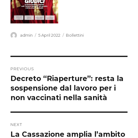
Author
Posted
Categories
admin
5 April 2022
Bollettini
on
Post
PREVIOUS
navigation
Decreto “Riaperture”: resta la
Previous
post:
sospensione dal lavoro per i
non vaccinati nella sanità
NEXT
La Cassazione amplia l’ambito
Next