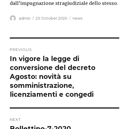
dall’impugnazione stragiudiziale dello stesso.
Author
Posted
Categories
admin
23 October 2020
news
on
Post
PREVIOUS
navigation
In vigore la legge di
Previous
post:
conversione del decreto
Agosto: novità su
somministrazione,
licenziamenti e congedi
NEXT
Bollettino-7-2020
Next